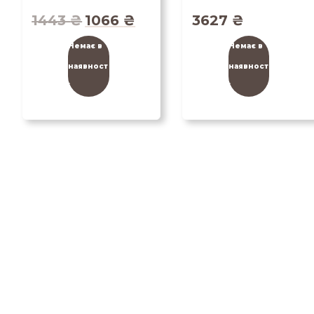
1443
₴
1066
₴
3627
₴
Немає в
Немає в
наявност
наявност
і
і