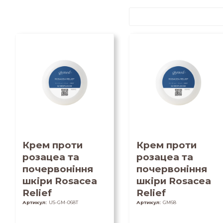
Крем проти
Крем проти
розацеа та
розацеа та
почервоніння
почервоніння
шкіри Rosacea
шкіри Rosacea
Relief
Relief
Артикул:
US-GM-068T
Артикул:
GM68