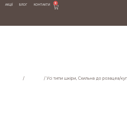
0
АКЦІЇ
БЛОГ
КОНТАКТИ
МАГАЗИН
на cторінка
/
Магазин
/
Усі типи шкіри, Схильна до розацеа/ку