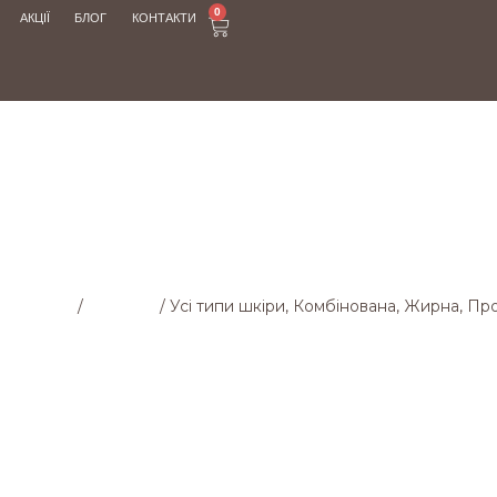
0
АКЦІЇ
БЛОГ
КОНТАКТИ
МАГАЗИН
 cторінка
/
Магазин
/
Усі типи шкіри, Комбінована, Жирна, П