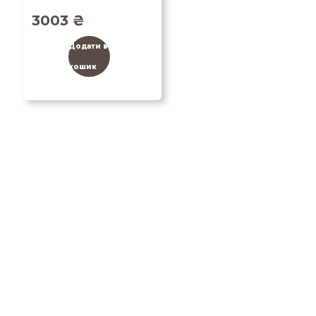
3003
₴
Додати в
кошик