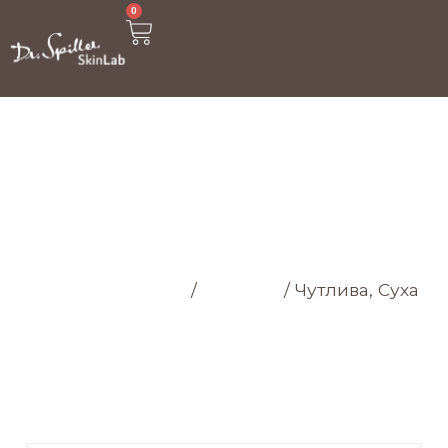
0
МАГАЗИН
Головна cторінка
/
Магазин
/
Чутлива, Суха