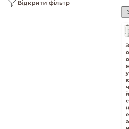
Відкрити фільтр
у
ч
й
с
е
а
и