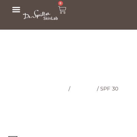
0
МАГАЗИН
Головна cторінка
/
Магазин
/
SPF 30