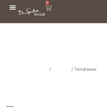
0
МАГАЗИН
Головна cторінка
/
Магазин
/
Tendresse