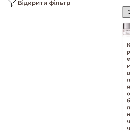
Відкрити фільтр
я
и
ч
ч