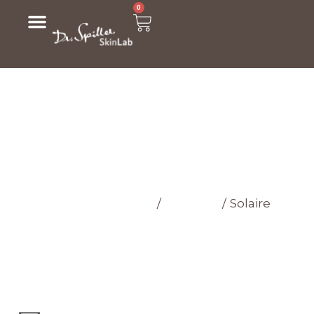
0
МАГАЗИН
Головна cторінка
/
Магазин
/
Solaire