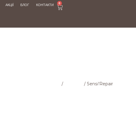
0
АКЦІЇ
БЛОГ
КОНТАКТИ
МАГАЗИН
Головна cторінка
/
Магазин
/
Sensi'Repair