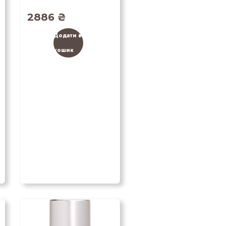
2886
₴
Додати в
кошик