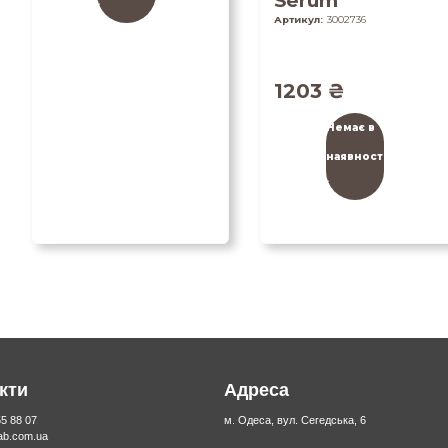
Serum
і
Артикул:
3002736
1203
₴
Немає в
наявност
і
кти
Адреса
55 88 07
м. Одеса, вул. Сегедська, 6
lab.com.ua