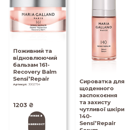
Поживний та
відновлюючий
бальзам 161-
Recovery Balm
Sensi’Repair
Сироватка для
Артикул:
3002754
щоденного
заспокоєння
та захисту
1203
₴
чутливої шкіри
140-
Немає в
Sensi’Repair
наявност