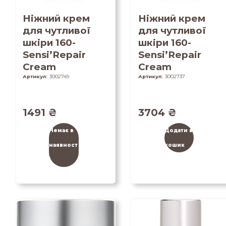
Ніжний крем
Ніжний крем
для чутливої
для чутливої
шкіри 160-
шкіри 160-
Sensi’Repair
Sensi’Repair
Cream
Cream
Артикул:
3002749
Артикул:
3002737
1491
₴
3704
₴
Немає в
Додати в
наявност
кошик
і