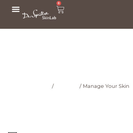
0
МАГАЗИН
Головна cторінка
/
Магазин
/
Manage Your Skin