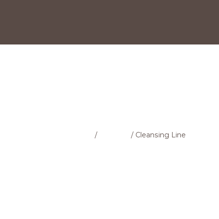
МАГАЗИН
Головна cторінка
/
Магазин
/
Cleansing Line