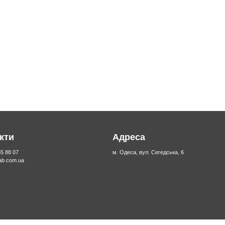
кти
Адреса
55 88 07
м. Одеса, вул. Сегедська, 6
lab.com.ua