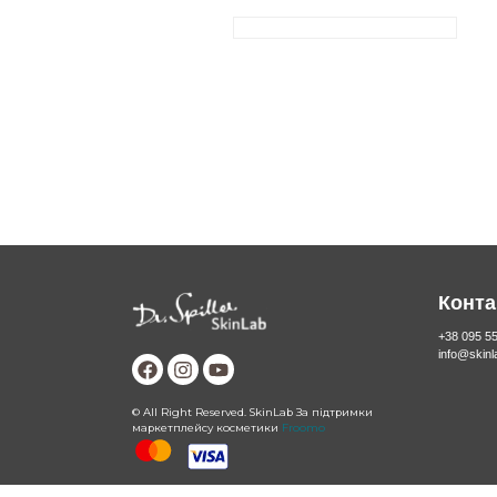
Конта
+38 095 5
info@skin
© All Right Reserved. SkinLab За підтримки
маркетплейсу косметики
Froomo