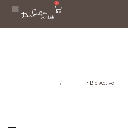
0
МАГАЗИН
Головна cторінка
/
Магазин
/
Bio Active