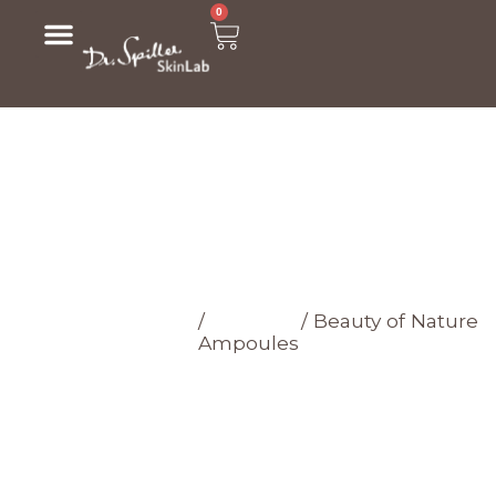
0
МАГАЗИН
Головна cторінка
/
Магазин
/
Beauty of Nature
Ampoules