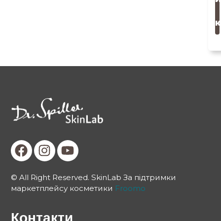
к
© All Right Reserved. SkinLab За підтримки
маркетплейсу косметики
Froomo
Контакти