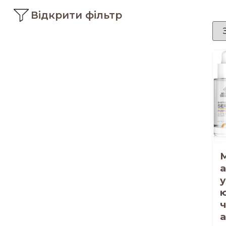
Відкрити фільтр
а
у
ч
а