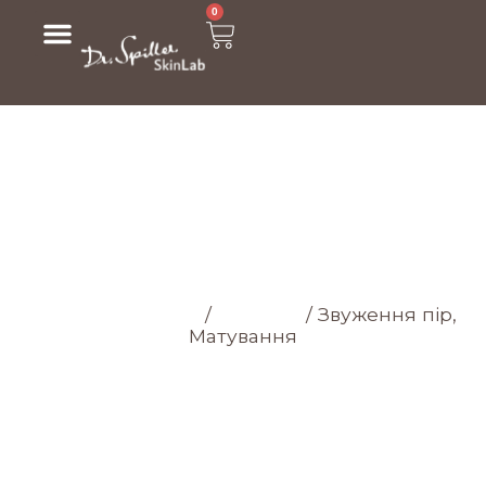
0
МАГАЗИН
Головна cторінка
/
Магазин
/
Звуження пір,
Матування