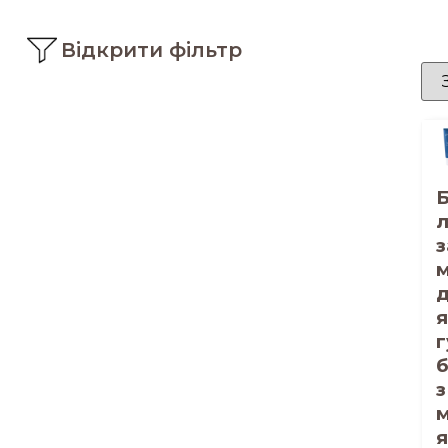
Відкрити фільтр
л
з
я
г
з
м
я