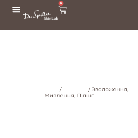
0
МАГАЗИН
Головна cторінка
/
Магазин
/
Зволоження,
Живлення, Пілінг