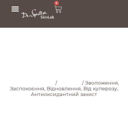
0
МАГАЗИН
Головна cторінка
/
Магазин
/
Зволоження,
Заспокоєння, Відновлення, Від куперозу,
Антиоксидантний захист