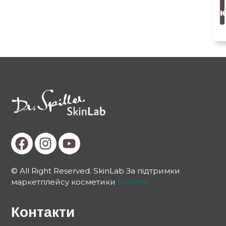
к
© All Right Reserved. SkinLab За підтримки
маркетплейсу косметики
Froomo
Контакти