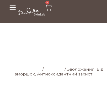
0
МАГАЗИН
Головна cторінка
/
Магазин
/
Зволоження, Від
зморшок, Антиоксидантний захист