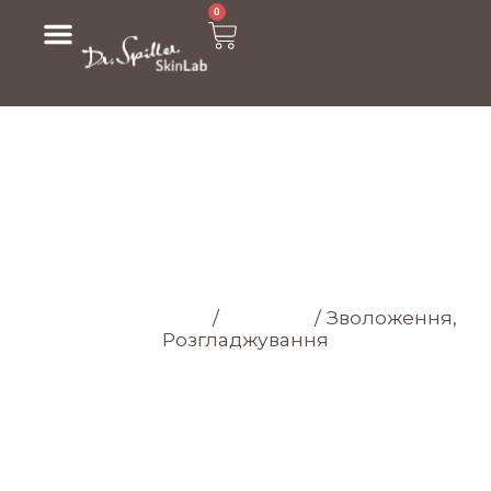
0
МАГАЗИН
Головна cторінка
/
Магазин
/
Зволоження,
Розгладжування