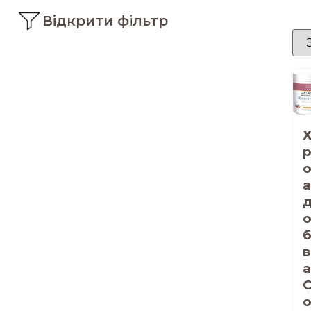
Відкрити фільтр
а
в
а
o