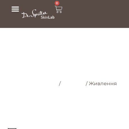
0
МАГАЗИН
Головна cторінка
/
Магазин
/
Живлення