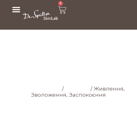
0
МАГАЗИН
Головна cторінка
/
Магазин
/
Живлення,
Зволоження, Заспокоєння