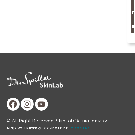
и
к
© All Right Reserved. SkinLab За підтримки
маркетплейсу косметики
Froomo