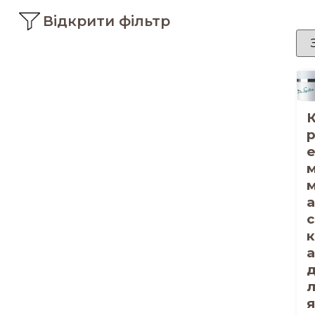
Відкрити фільтр
м
а
с
к
а
я