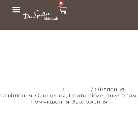
0
МАГАЗИН
Головна cторінка
/
Магазин
/
Живлення,
Освітлення, Очищення, Проти пігментних плям,
Пом'якшення, Зволоження