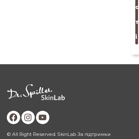
с
т
і
© All Right Reserved. SkinLab За підтримки