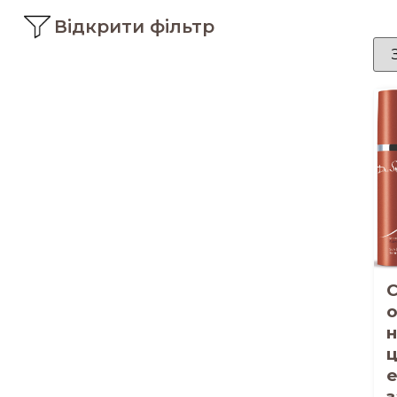
Відкрити фільтр
н
з