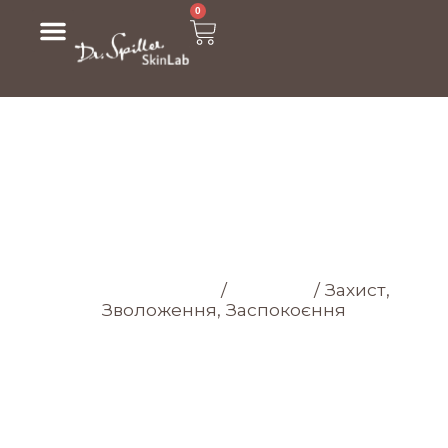
0
МАГАЗИН
Головна cторінка
/
Магазин
/
Захист,
Зволоження, Заспокоєння