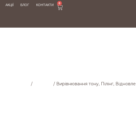
0
АКЦІЇ
БЛОГ
КОНТАКТИ
МАГАЗИН
овна cторінка
/
Магазин
/
Вирівнювання тону, Пілінг, Відновл