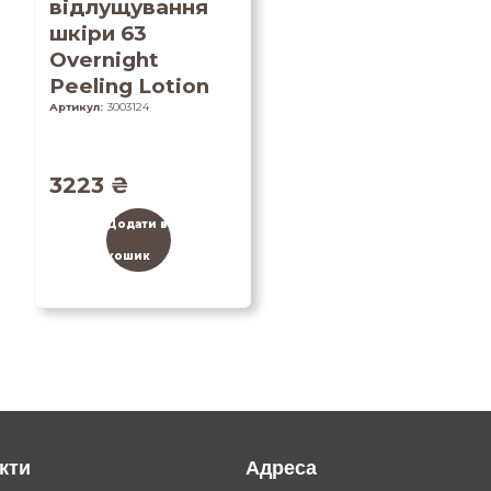
відлущування
шкіри 63
Overnight
Peeling Lotion
Артикул:
3003124
3223
₴
Додати в
кошик
кти
Адреса