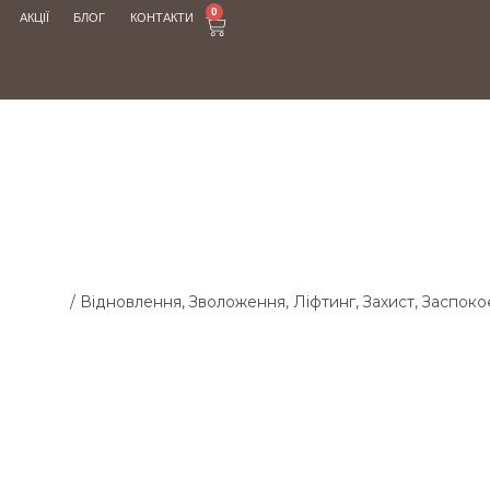
0
АКЦІЇ
БЛОГ
КОНТАКТИ
МАГАЗИН
Магазин
/
Відновлення, Зволоження, Ліфтинг, Захист, Заспок