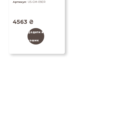
Артикул:
US-GM-09ER
4563
₴
Додати в
кошик