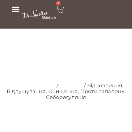
0
МАГАЗИН
Головна cторінка
/
Магазин
/
Відновлення,
Відлущування, Очищення, Проти запалень,
Себорегуляція