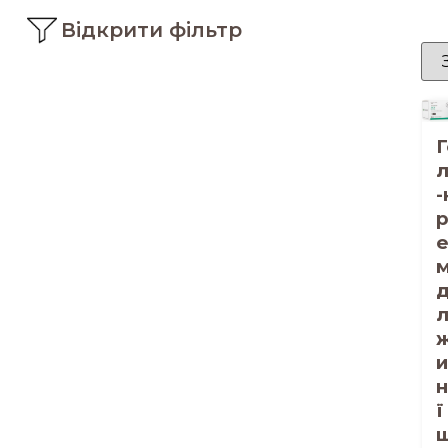
Відкрити фільтр
Г
л
-
ї