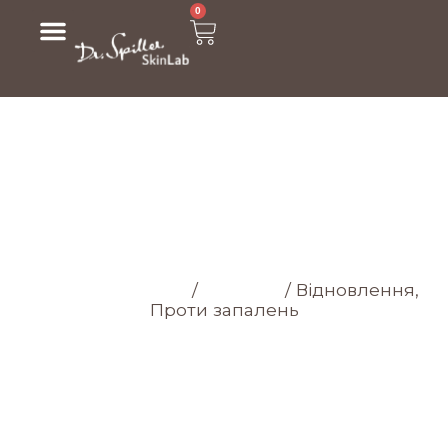
0
МАГАЗИН
Головна cторінка
/
Магазин
/
Відновлення,
Проти запалень