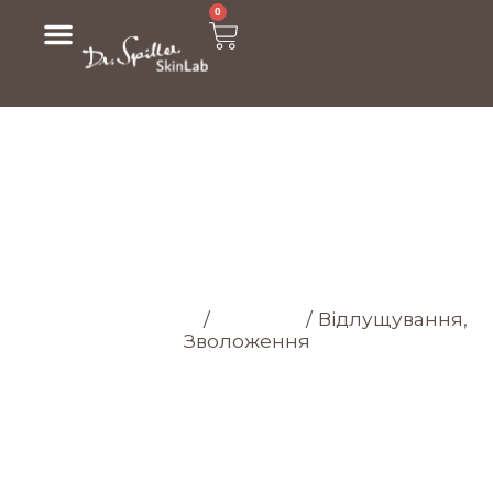
0
МАГАЗИН
Головна cторінка
/
Магазин
/
Відлущування,
Зволоження