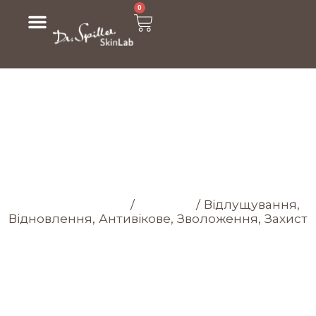
0
МАГАЗИН
Головна cторінка
/
Магазин
/
Відлущування,
Відновлення, Антивікове, Зволоження, Захист