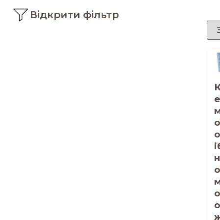
Відкрити фільтр
і
н