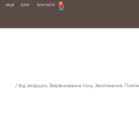
0
АКЦІЇ
БЛОГ
КОНТАКТИ
МАГАЗИН
агазин
/
Від зморшок, Вирівнювання тону, Зволоження, Пом'я