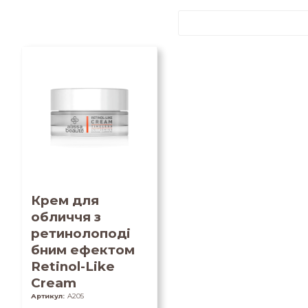
Крем для
обличчя з
ретинолоподі
бним ефектом
Retinol-Like
Cream
Артикул:
A205