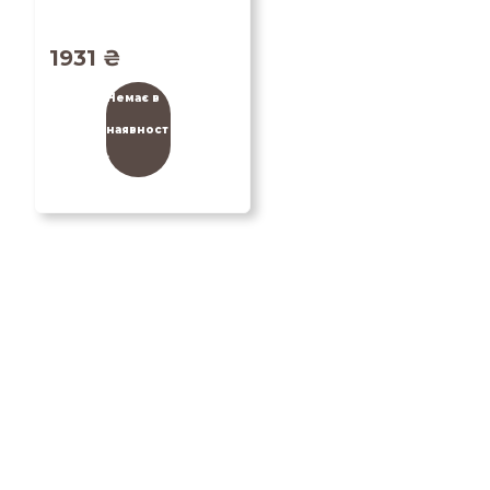
1931
₴
Немає в
наявност
і