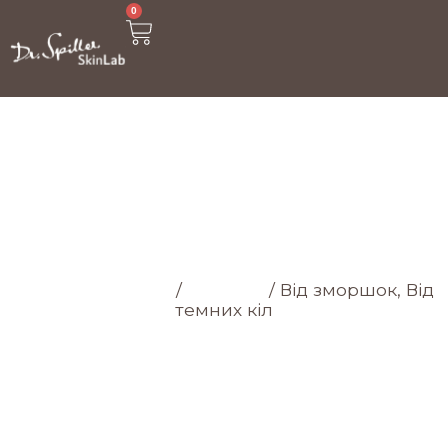
0
МАГАЗИН
Головна cторінка
/
Магазин
/
Від зморшок, Від
темних кіл