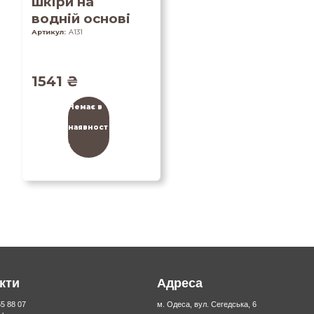
шкіри на
водній основі
Артикул:
A131
1541
₴
Немає в
наявност
і
кти
Адреса
55 88 07
м. Одеса, вул. Сегедська, 6