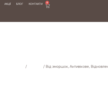
0
АКЦІЇ
БЛОГ
КОНТАКТИ
МАГАЗИН
ловна cторінка
/
Магазин
/
Від зморшок, Антивікове, Відновле