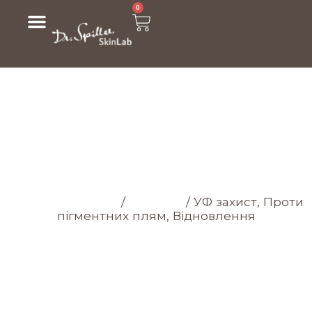
0
МАГАЗИН
Головна cторінка
/
Магазин
/
УФ захист, Проти
пігментних плям, Відновлення