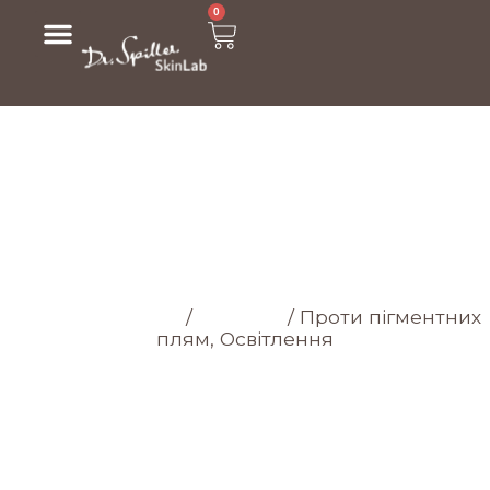
0
МАГАЗИН
Головна cторінка
/
Магазин
/
Проти пігментних
плям, Освітлення