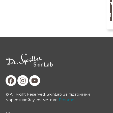
т
і
© All Right Reserved. SkinLab За підтримки
маркетплейсу косметики
Froomo