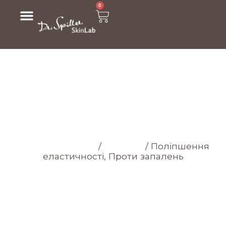
0
МАГАЗИН
Головна cторінка
/
Магазин
/
Поліпшення
еластичності, Проти запалень