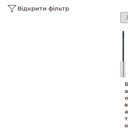
Відкрити фільтр
а
в
а
т