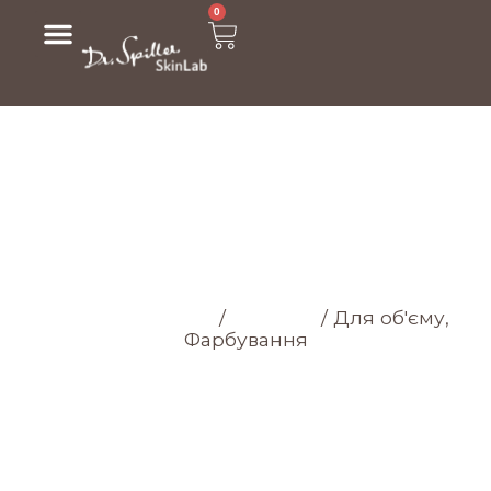
0
МАГАЗИН
Головна cторінка
/
Магазин
/
Для об'єму,
Фарбування