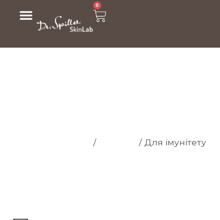
0
МАГАЗИН
Головна cторінка
/
Магазин
/
Для імунітету