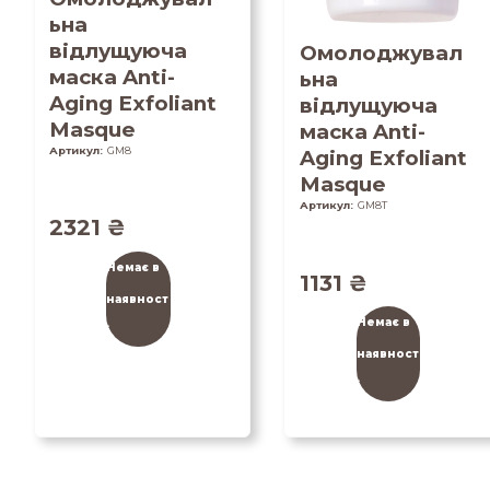
ьна
відлущуюча
Омолоджувал
маска Anti-
ьна
Aging Exfoliant
відлущуюча
Masque
маска Anti-
Артикул:
GM8
Aging Exfoliant
Masque
Артикул:
GM8T
2321
₴
Немає в
1131
₴
наявност
Немає в
і
наявност
і