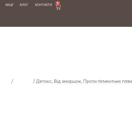
0
АКЦІЇ
БЛОГ
КОНТАКТИ
МАГАЗИН
рінка
/
Магазин
/
Детокс, Від зморшок, Проти пігментних плям