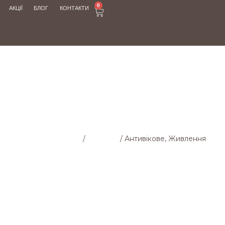
0
АКЦІЇ
БЛОГ
КОНТАКТИ
МАГАЗИН
Головна cторінка
/
Магазин
/
Антивікове, Живлення