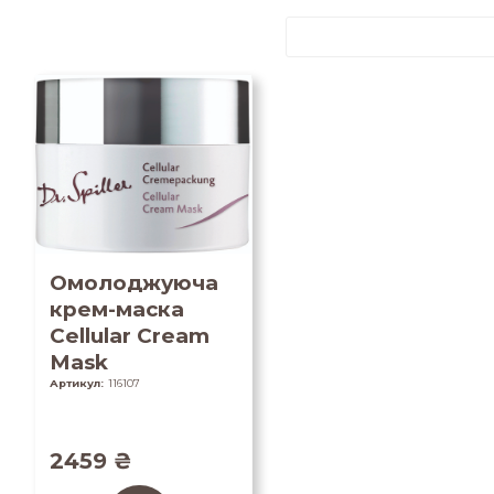
Омолоджуюча
крем-маска
Cellular Cream
Mask
Артикул:
116107
2459
₴