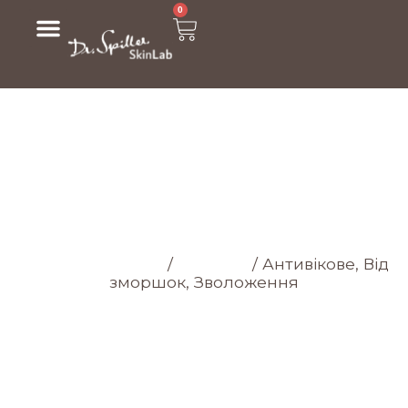
0
МАГАЗИН
Головна cторінка
/
Магазин
/
Антивікове, Від
зморшок, Зволоження