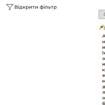
Відкрити фільтр
н
и
і
и