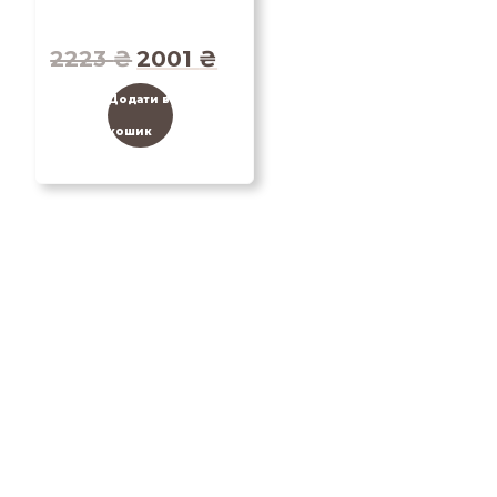
2223
₴
2001
₴
Додати в
кошик