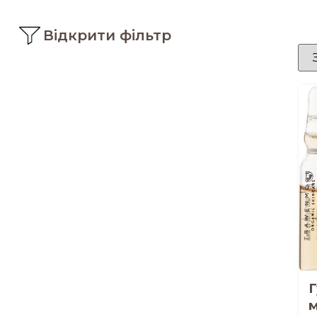
Відкрити фільтр
Г
м