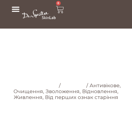
0
МАГАЗИН
Головна cторінка
/
Магазин
/
Антивікове,
Очищення, Зволоження, Відновлення,
Живлення, Від перших ознак старіння