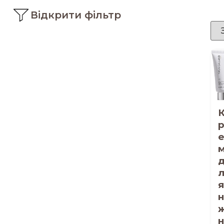
Відкрити фільтр
я
н
н