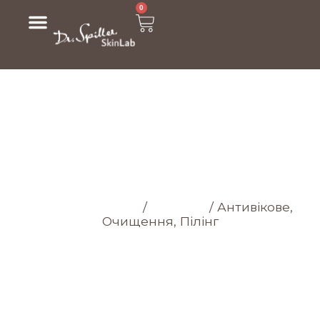
0
МАГАЗИН
Головна cторінка
/
Магазин
/
Антивікове,
Очищення, Пілінг