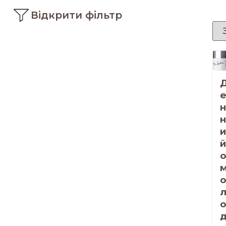
Відкрити фільтр
н
н
и
й