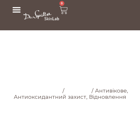
0
МАГАЗИН
Головна cторінка
/
Магазин
/
Антивікове,
Антиоксидантний захист, Відновлення