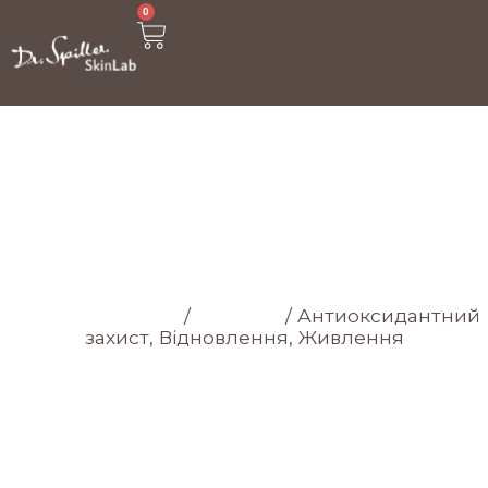
0
МАГАЗИН
Головна cторінка
/
Магазин
/
Антиоксидантний
захист, Відновлення, Живлення