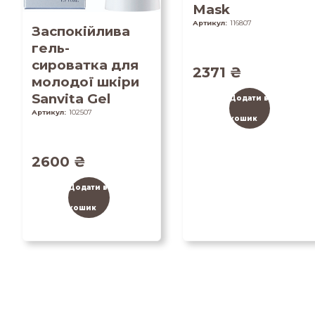
Mask
Артикул:
116807
Заспокійлива
гель-
сироватка для
2371
₴
молодої шкіри
Sanvita Gel
Додати в
Артикул:
102507
кошик
2600
₴
Додати в
кошик