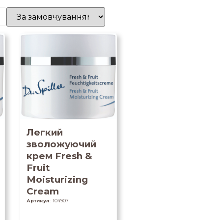
Легкий
зволожуючий
крем Fresh &
Fruit
Moisturizing
Cream
Артикул:
104907