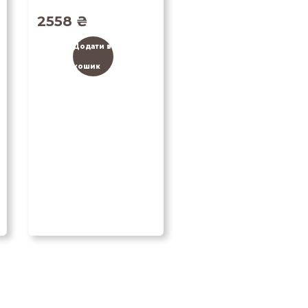
2558
₴
Додати в
кошик