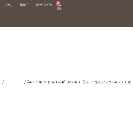
0
АКЦІЇ
БЛОГ
КОНТАКТИ
МАГАЗИН
а
/
Магазин
/
Антиоксидантний захист, Від перших ознак стар