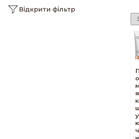
Відкрити фільтр
м
я
к
у
ч
и