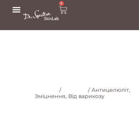
0
МАГАЗИН
Головна cторінка
/
Магазин
/
Антицелюліт,
Зміцнення, Від варикозу