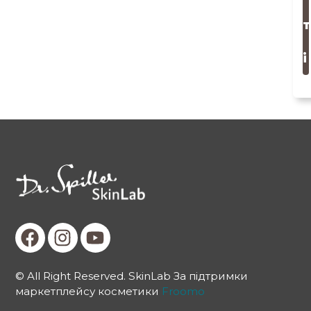
т
і
© All Right Reserved. SkinLab За підтримки
маркетплейсу косметики
Froomo