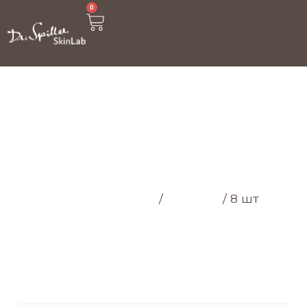
0
МАГАЗИН
Головна cторінка
/
Магазин
/
8 шт