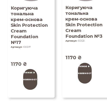
Коригуюча
Коригуюча
тональна
тональна
крем-основа
крем-основа
Skin Protection
Skin Protection
Cream
Cream
Foundation №3
Foundation
Артикул:
CCG3
№17
Артикул:
CCG17
1170
₴
1170
₴
Немає в
Немає в
наявност
наявност
і
і