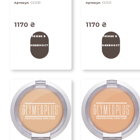
Артикул:
CCG10
Артикул:
CCG11
1170
₴
1170
₴
Немає в
Немає в
наявност
наявност
і
і