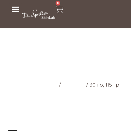
0
МАГАЗИН
Головна cторінка
/
Магазин
/
30 гр, 115 гр