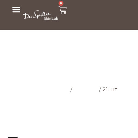
0
МАГАЗИН
Головна cторінка
/
Магазин
/
21 шт