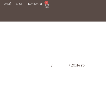
0
АКЦІЇ
БЛОГ
КОНТАКТИ
МАГАЗИН
Головна cторінка
/
Магазин
/
20х14 гр