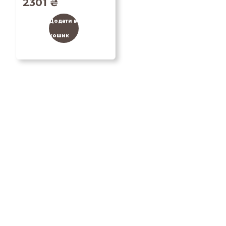
2301
₴
Додати в
кошик